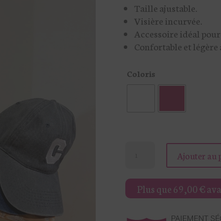
Taille ajustable.
Visière incurvée.
Accessoire idéal pour 
Confortable et légère 
Coloris
quantité
Ajouter au 
de
CASQUETTE
Plus que
69,00
€
avan
AVEC
LETTRE