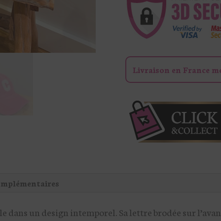
BRODÉE
Livraison en France m
omplémentaires
tyle dans un design intemporel. Sa lettre brodée sur l’a