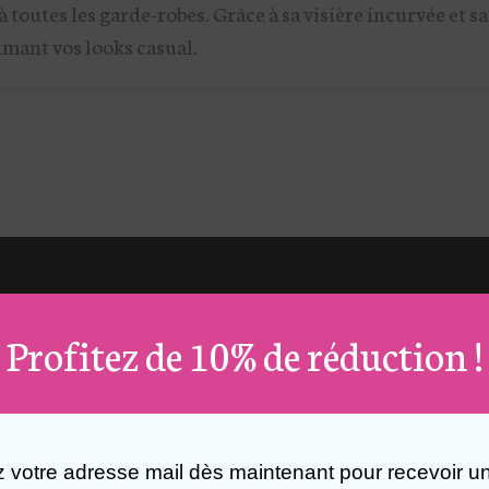
à toutes les garde-robes. Grâce à sa visière incurvée et s
imant vos looks casual.
Profitez de 10% de réduction !
z votre adresse mail dès maintenant pour recevoir u