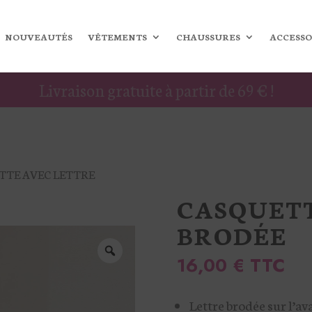
NOUVEAUTÉS
VÊTEMENTS
CHAUSSURES
ACCESSO
Livraison gratuite à partir de 69 € !
TTE AVEC LETTRE
CASQUETT
BRODÉE
16,00
€
TTC
Lettre brodée sur l’av