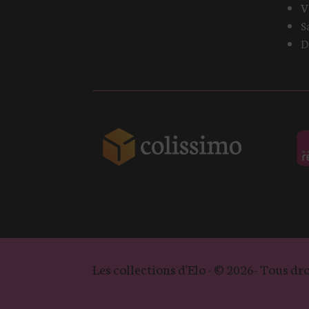
V
S
D
Les collections d'Elo - © 2026- Tous dro