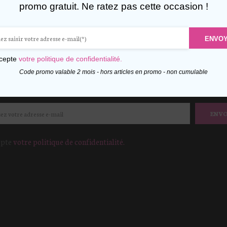
promo gratuit. Ne ratez pas cette occasion !
FITEZ DE 10% DE RÉDUCTI
ENVO
votre adresse mail dès maintenant pour recevoir un cod
ccepte
votre politique de confidentialité.
Hors promotion – non cumulable
Code promo valable 2 mois - hors articles en promo - non cumulable
ENV
epte
votre politique de confidentialité.