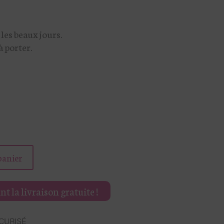
les beaux jours.
à porter.
panier
t la livraison gratuite !