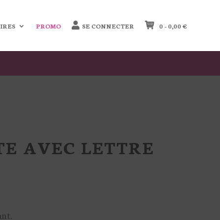
IRES
PROMO
SE CONNECTER
0 -
0,00
€
E AVEC LETTRE
ant.