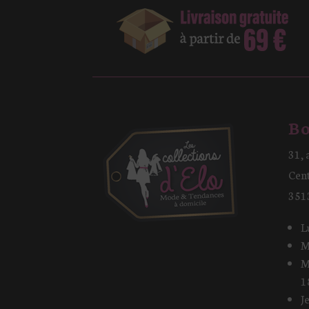
Bo
31, 
Cen
351
L
M
M
1
J