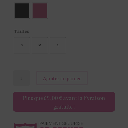
Tailles
S
M
L
quantité
Ajouter au panier
de
COMBINAISON
Plus que
69,00
€
avant la livraison
DOS
gratuite !
NU
À
PAILLETTE