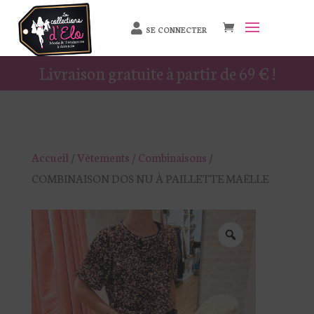
SE CONNECTER
Livraison gratuite à partir de 69 € !
Accueil
/
Vêtements
/
Combinaisons
/
COMBINAISON DOS NU À PAILLETTE MAËLLE