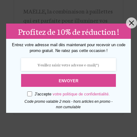
MAËLLE, la combinaison à paillettes
qui est parfaite pour illuminer vos
soirées. Son haut recouvert de
Profitez de 10% de réduction !
sequins offre un éclat irrésistible,
Entrez votre adresse mail dès maintenant pour recevoir un code
tandis que son dos nu élégant,
promo gratuit. Ne ratez pas cette occasion !
dévoilé par une fente verticale,
apporte une touche de féminité. Le
bas fluide et chic complète cette
ENVOYER
pièce, idéale pour celles qui
souhaitent briller sans renoncer au
J'accepte
votre politique de confidentialité.
confort.
Code promo valable 2 mois - hors articles en promo -
non cumulable