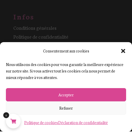
Infos
Conditions générales
Politique de confidentialité
Mentions légales et cookies
Consentement aux cookies
La boutique
Contact
Nous utilisons des cookies pour vous garantir la meilleure expérience
sur notre site. Si vous activer tout les cookies cela nous permet de
mieux répondre à vos attentes.
Commande
Mon compte
Accepter
Commandes
Refuser
Paiement sécurisé
0
Retours et échanges
Politique de cookies
Déclaration de confidentialité