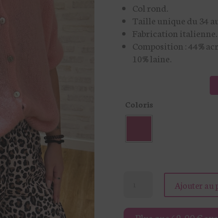
Col rond.
était :
Taille unique du 34 au
39,00 
Fabrication italienne.
Composition : 44% ac
10% laine.
Coloris
quantité
Ajouter au 
de
GILET
Plus que
69,00
€
avan