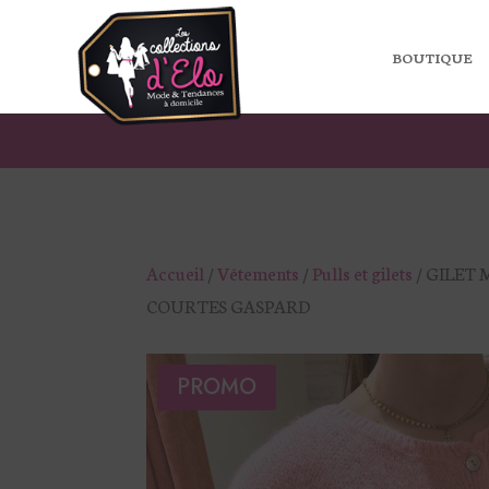
BOUTIQUE
Accueil
/
Vêtements
/
Pulls et gilets
/ GILET
COURTES GASPARD
PROMO