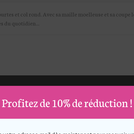
rtes et col rond. Avec sa maille moelleuse et sa coupe l
s du quotidien...
Profitez de 10% de réduction !