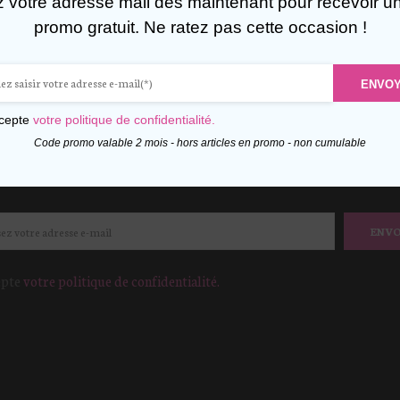
z votre adresse mail dès maintenant pour recevoir u
promo gratuit. Ne ratez pas cette occasion !
FITEZ DE 10% DE RÉDUCTI
ENVO
votre adresse mail dès maintenant pour recevoir un cod
ccepte
votre politique de confidentialité.
Code promo valable 2 mois - hors articles en promo - non cumulable
Hors promotion – non cumulable
ENV
epte
votre politique de confidentialité.