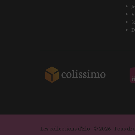
J
V
S
D
Les collections d'Elo - © 2026- Tous dro