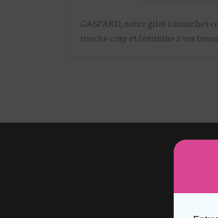
GASPARD, notre gilet à manches cou
touche cosy et féminine à vos tenue