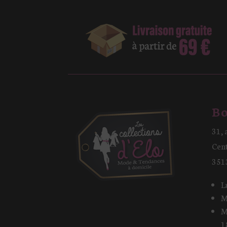
Bo
31, 
Cen
351
L
M
M
1