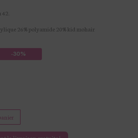
est :
 42.
€.
27,30 €.
rylique 26% polyamide 20% kid mohair
-30%
panier
t la livraison gratuite !