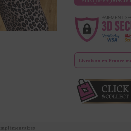
MAILLE
MANCHES
COURTES
GASPARD
Livraison en France m
omplémentaires