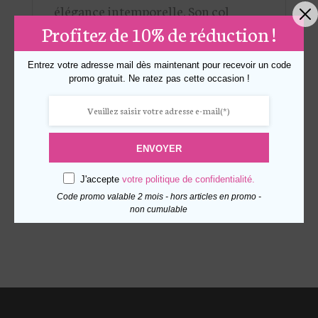
élégance intemporelle. Son col
Profitez de 10% de réduction !
montant boutonné structure la
silhouette tout en apportant une
Entrez votre adresse mail dès maintenant pour recevoir un code
touche raffinée et chaleureuse.
promo gratuit. Ne ratez pas cette occasion !
Polyvalent, il se porte aussi bien
fermé comm un pull que légèrement
ouvert sur une blouse pour un look
ENVOYER
féminin et moderne.
J'accepte
votre politique de confidentialité.
Code promo valable 2 mois - hors articles en promo -
non cumulable