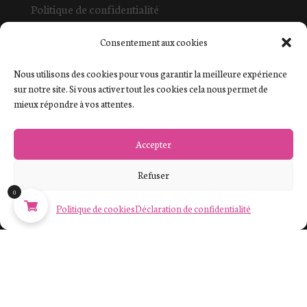
Politique de confidentialité
Mentions légales et cookies
Consentement aux cookies
La boutique
Contact
Nous utilisons des cookies pour vous garantir la meilleure expérience
sur notre site. Si vous activer tout les cookies cela nous permet de
mieux répondre à vos attentes.
Commande
Mon compte
Accepter
Commandes
Refuser
Paiement sécurisé
0
Retours et échanges
Politique de cookies
Déclaration de confidentialité