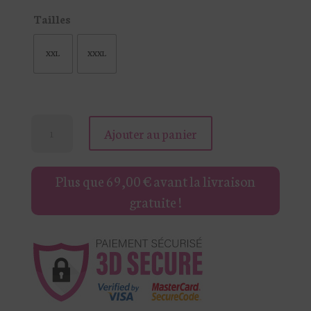
Tailles
XXL
XXXL
quantité
Ajouter au panier
de
GILET
Plus que
69,00
€
avant la livraison
EN
gratuite !
MAILLE
COL
MONTANT
AUGUSTIN
GT