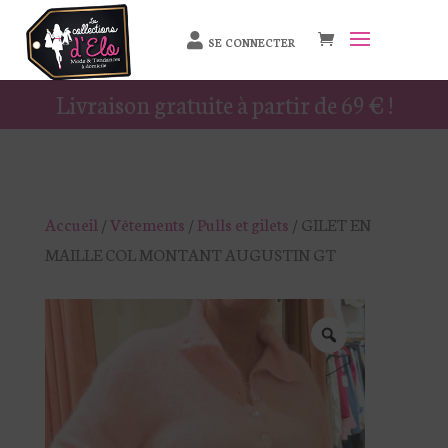
SE CONNECTER
Livraison gratuite à partir de 69 € !
Accueil
/
Vêtements
/
Pulls et gilets
/ GILET EN
MAILLE COL MONTANT AUGUSTIN GT