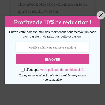
chic avec notre robe-chemise en jean
qui deviendra vite un
incontournable de votre garde-robe.
Profitez de 10% de réduction !
Son délavage unique lui confère une
allure moderne et décontractée.
Entrez votre adresse mail dès maintenant pour recevoir un code
promo gratuit. Ne ratez pas cette occasion !
Avec sa coupe ample et ses quatre
poches plaquées, elle allie confort et
style. Portez-la seule avec une paire
de bottines pour un look affirmé ou
ENVOYER
avec un sweat pour un look plus
J'accepte
votre politique de confidentialité.
décontracté.
Code promo valable 2 mois - hors articles en promo -
non cumulable