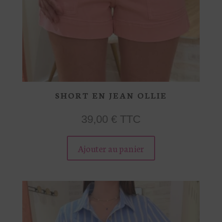
SHORT EN JEAN OLLIE
39,00
€
TTC
Ce
produit
Ajouter au panier
a
plusieurs
variations.
Les
options
peuvent