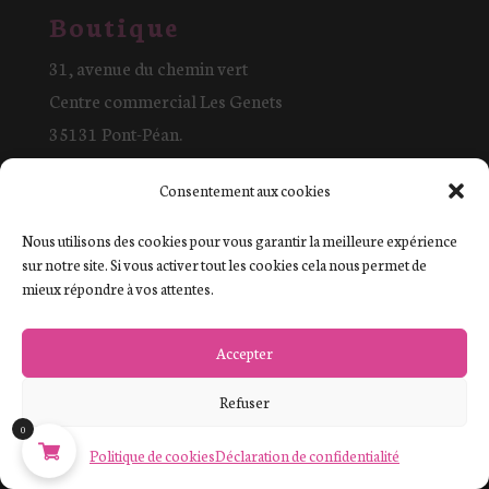
Boutique
31, avenue du chemin vert
Centre commercial Les Genets
35131 Pont-Péan.
Lundi : 14h00 – 18h45
Consentement aux cookies
Mardi : fermé
Mercredi : 9h30 – 12h00 14h-18h
Nous utilisons des cookies pour vous garantir la meilleure expérience
sur notre site. Si vous activer tout les cookies cela nous permet de
Jeudi : 9h30- 18h45
mieux répondre à vos attentes.
Vendredi : 9h30 – 18h45
Samedi : 9h30 – 13h30
Dimanche : fermé
Accepter
Refuser
0
Infos
Politique de cookies
Déclaration de confidentialité
Conditions générales