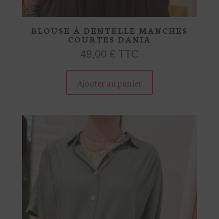
BLOUSE À DENTELLE MANCHES
COURTES DANIA
49,00
€
TTC
Ce
produit
Ajouter au panier
a
plusieurs
variations.
Les
options
peuvent
être
choisies
sur
la
page