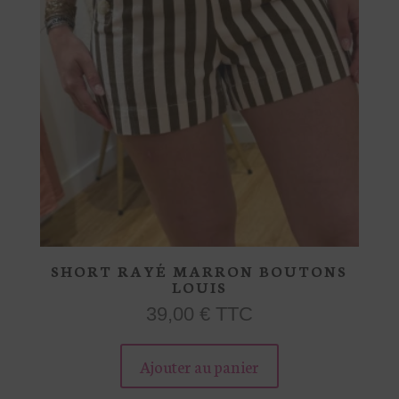
page
du
produit
SHORT RAYÉ MARRON BOUTONS
LOUIS
39,00
€
TTC
Ce
produit
Ajouter au panier
a