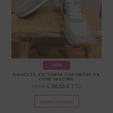
produit
-50%
BASKETS VICTORIA COLORÉES EN
CUIR ISALINE
Le
Le
79,00
€
39,50
€
TTC
prix
prix
Ce
initial
actuel
produit
Ajouter au panier
était :
est :
a
79,00 €.
39,50 €.
plusieurs