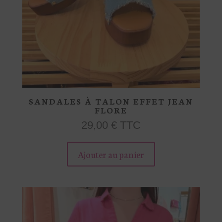
SANDALES À TALON EFFET JEAN
FLORE
29,00
€
TTC
Ce
produit
Ajouter au panier
a
plusieurs
variations.
Les
options