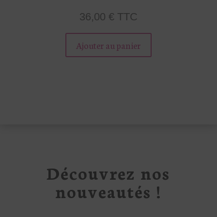
36,00
€
TTC
Ce
produit
Ajouter au panier
a
plusieurs
variations.
Les
options
peuvent
être
choisies
sur
Découvrez nos
la
page
nouveautés !
du
produit