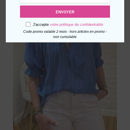
variations.
ENVOYER
Les
options
J'accepte
votre politique de confidentialité.
peuvent
Code promo valable 2 mois - hors articles en promo -
être
non cumulable
choisies
sur
la
page
du
produit