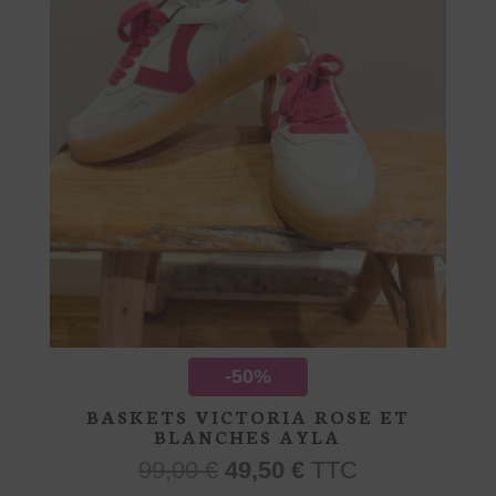
la
page
du
produit
-50%
BASKETS VICTORIA ROSE ET
BLANCHES AYLA
Le
Le
99,00
€
49,50
€
TTC