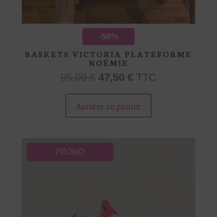
-50%
BASKETS VICTORIA PLATEFORME
NOÉMIE
Le
Le
95,00
€
47,50
€
TTC
prix
prix
Ce
initial
actuel
produit
Ajouter au panier
était :
est :
a
95,00 €.
47,50 €.
plusieurs
variations.
Les
PROMO
options
peuvent
être
choisies
sur