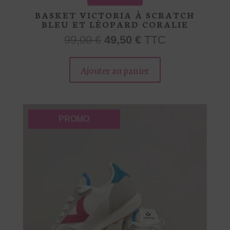
BASKET VICTORIA À SCRATCH
BLEU ET LÉOPARD CORALIE
Le
Le
99,00
€
49,50
€
TTC
prix
prix
Ce
initial
actuel
produit
Ajouter au panier
était :
est :
a
99,00 €.
49,50 €.
plusieurs
variations.
Les
PROMO
options
peuvent
être
choisies
sur
la
page
du