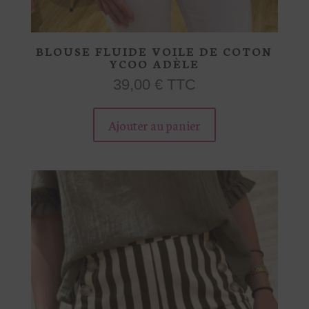
BLOUSE FLUIDE VOILE DE COTON
YCOO ADÈLE
39,00
€
TTC
Ce
produit
Ajouter au panier
a
plusieurs
variations.
Les
options
peuvent
être
choisies
sur
la