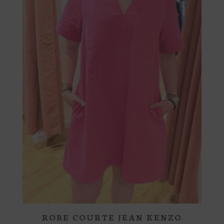
peuvent
être
choisies
sur
la
page
du
produit
ROBE COURTE JEAN KENZO