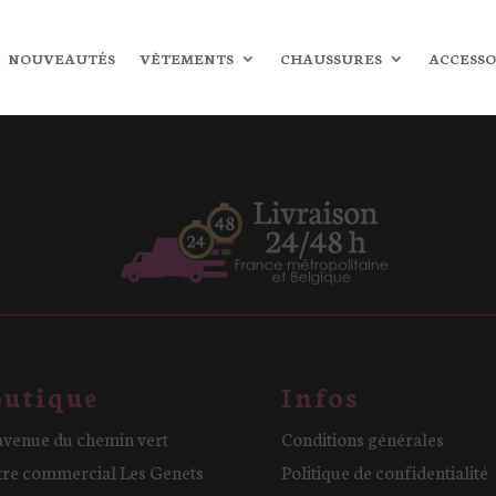
epte
votre politique de confidentialité.
NOUVEAUTÉS
VÊTEMENTS
CHAUSSURES
ACCESSO
utique
Infos
avenue du chemin vert
Conditions générales
tre commercial Les Genets
Politique de confidentialité