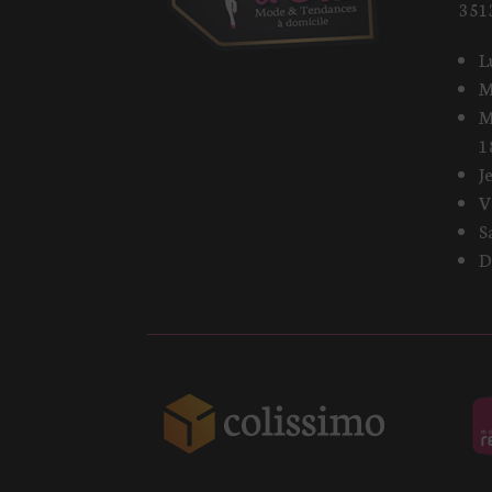
351
L
M
M
1
J
V
S
D