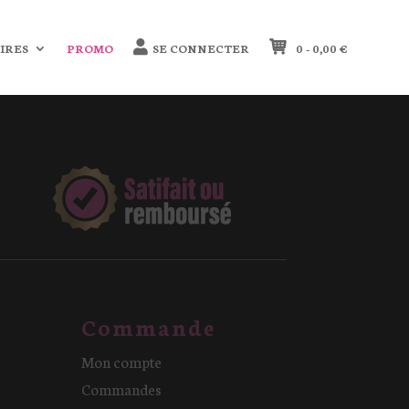
IRES
PROMO
SE CONNECTER
0 -
0,00
€
Commande
Mon compte
Commandes