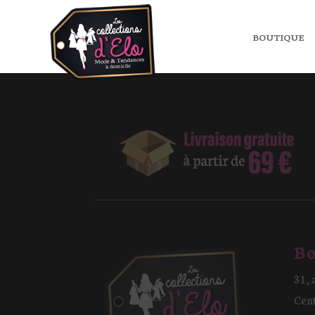
J'acc
BOUTIQUE
Bo
31, 
Cen