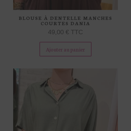
BLOUSE À DENTELLE MANCHES
COURTES DANIA
49,00
€
TTC
Ce
produit
Ajouter au panier
a
plusieurs
variations.
Les
options
peuvent
être
choisies
sur
la
page