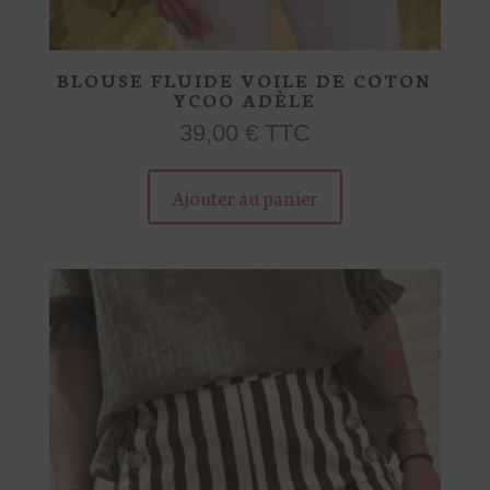
BLOUSE FLUIDE VOILE DE COTON
YCOO ADÈLE
39,00
€
TTC
Ce
produit
Ajouter au panier
a
plusieurs
variations.
Les
options
peuvent
être
choisies
sur
la