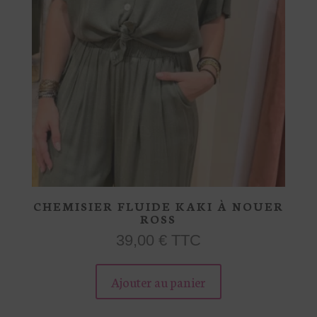
du
produit
CHEMISIER FLUIDE KAKI À NOUER
ROSS
39,00
€
TTC
Ce
produit
Ajouter au panier
a
plusieurs