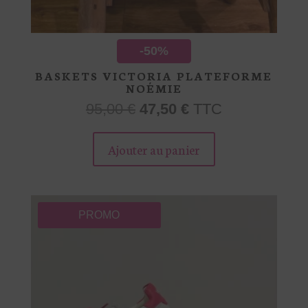
-50%
BASKETS VICTORIA PLATEFORME
NOÉMIE
Le
Le
95,00
€
47,50
€
TTC
prix
prix
Ce
initial
actuel
produit
Ajouter au panier
était :
est :
a
95,00 €.
47,50 €.
plusieurs
variations.
Les
PROMO
options
peuvent
être
choisies
sur