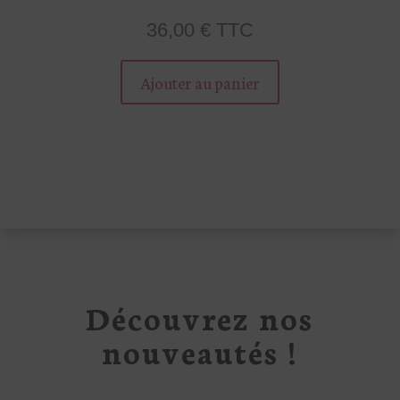
36,00
€
TTC
Ce
produit
Ajouter au panier
a
plusieurs
variations.
Les
options
peuvent
être
choisies
sur
Découvrez nos
la
page
nouveautés !
du
produit