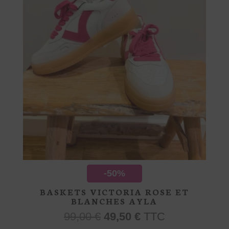
la
page
du
produit
-50%
BASKETS VICTORIA ROSE ET
BLANCHES AYLA
Le
Le
99,00
€
49,50
€
TTC