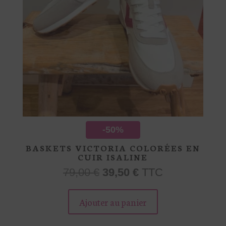
produit
-50%
BASKETS VICTORIA COLORÉES EN
CUIR ISALINE
Le
Le
79,00
€
39,50
€
TTC
prix
prix
Ce
initial
actuel
produit
Ajouter au panier
était :
est :
a
79,00 €.
39,50 €.
plusieurs