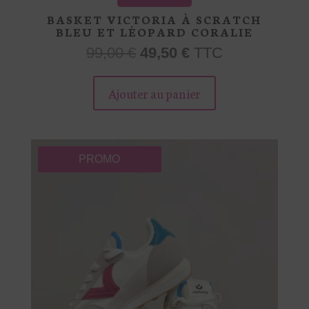
BASKET VICTORIA À SCRATCH
BLEU ET LÉOPARD CORALIE
Le
Le
99,00
€
49,50
€
TTC
prix
prix
Ce
initial
actuel
produit
Ajouter au panier
était :
est :
a
99,00 €.
49,50 €.
plusieurs
variations.
Les
PROMO
options
peuvent
être
choisies
sur
la
page
du