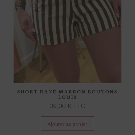
page
du
produit
SHORT RAYÉ MARRON BOUTONS
LOUIS
39,00
€
TTC
Ce
produit
Ajouter au panier
a