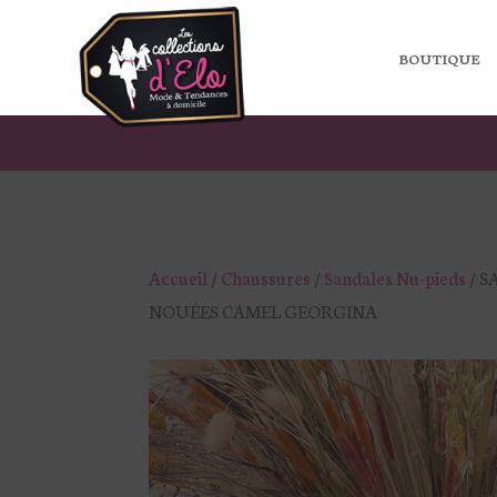
BOUTIQUE
Accueil
/
Chaussures
/
Sandales Nu-pieds
/ 
NOUÉES CAMEL GEORGINA