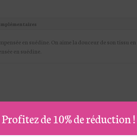
omplémentaires
pensée en suédine. On aime la douceur de son tissu en s
ensée en suédine.
Profitez de 10% de réduction !