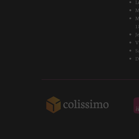
L
M
M
1
J
V
S
D