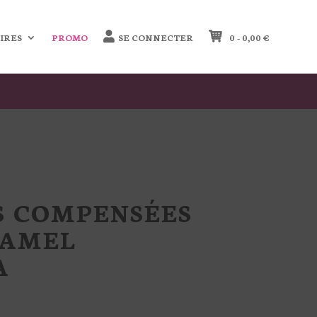
IRES
PROMO
SE CONNECTER
0 -
0,00
€
S COMPENSÉES
CAMEL
A