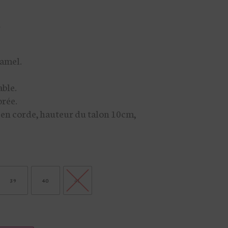
camel.
able.
rée.
en corde, hauteur du talon 10cm,
39
40
41