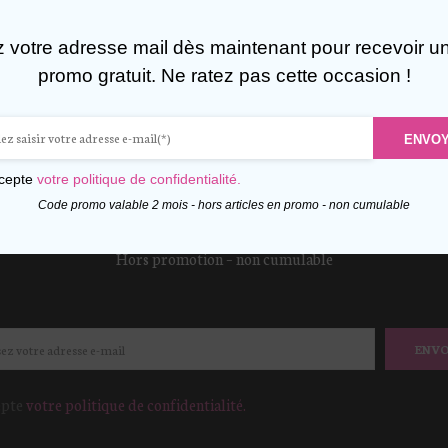
z votre adresse mail dès maintenant pour recevoir u
promo gratuit. Ne ratez pas cette occasion !
ENVO
FITEZ DE 10% DE RÉDUCTI
ccepte
votre politique de confidentialité.
Code promo valable 2 mois - hors articles en promo - non cumulable
votre adresse mail dès maintenant pour recevoir un cod
Hors promotion – non cumulable
ENV
epte
votre politique de confidentialité.