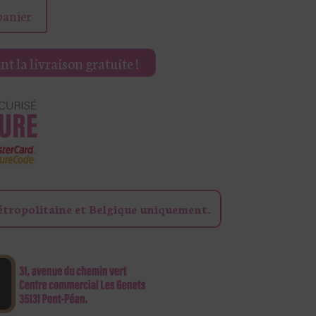
panier
t la livraison gratuite !
étropolitaine et Belgique uniquement.