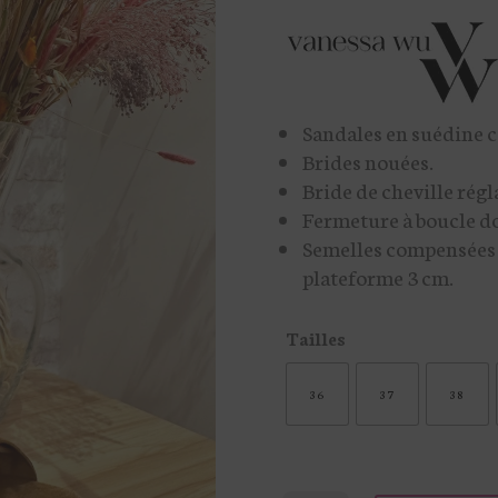
Sandales en suédine 
Brides nouées.
Bride de cheville régl
Fermeture à boucle do
Semelles compensées 
plateforme 3 cm.
Tailles
36
37
38