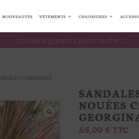
NOUVEAUTÉS
VÊTEMENTS
CHAUSSURES
ACCESSO
Livraison gratuite à partir de 69 € !
SANDALES COMPENSÉES
SANDALE
NOUÉES 
GEORGIN
65,00
€
TTC