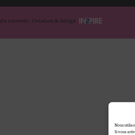
its réservés - Création & design :
Nous utiliso
Si vous acti