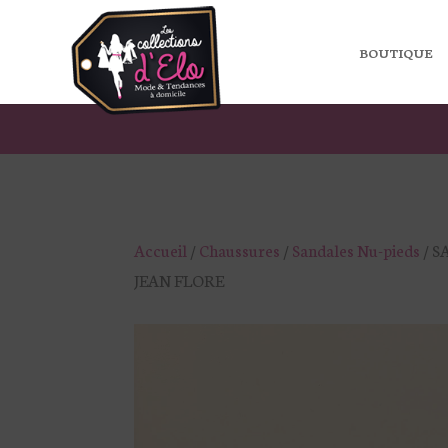
BOUTIQUE
Accueil
/
Chaussures
/
Sandales Nu-pieds
/ S
JEAN FLORE