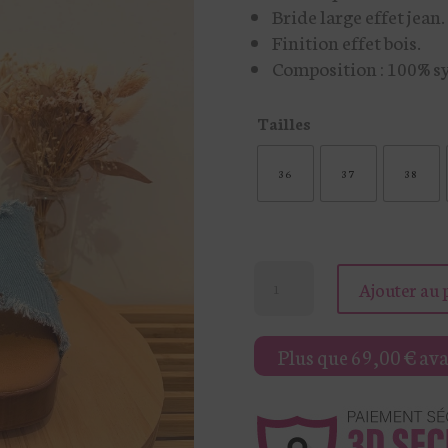
Bride large effet jean.
Finition effet bois.
Composition : 100% s
Tailles
36
37
38
quantité
Ajouter au 
de
SANDALES
Plus que
69,00
€
avan
À
TALON
EFFET