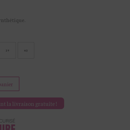
ynthétique.
39
40
panier
t la livraison gratuite !