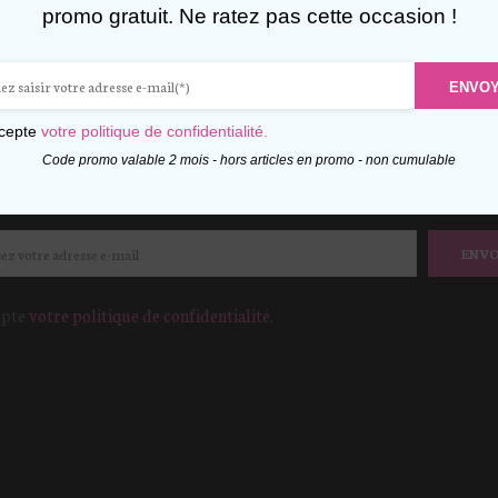
promo gratuit. Ne ratez pas cette occasion !
FITEZ DE 10% DE RÉDUCTI
ENVO
votre adresse mail dès maintenant pour recevoir un cod
ccepte
votre politique de confidentialité.
Hors promotion – non cumulable
Code promo valable 2 mois - hors articles en promo - non cumulable
ENV
epte
votre politique de confidentialité.