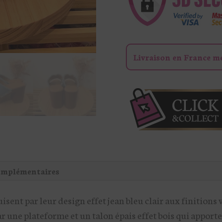
JEAN
FLORE
Livraison en France m
omplémentaires
uisent par leur design effet jean bleu clair aux finition
 une plateforme et un talon épais effet bois qui apporten