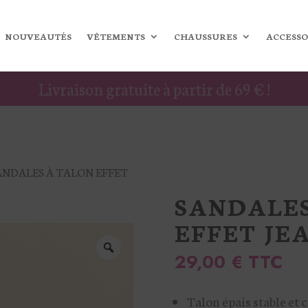
NOUVEAUTÉS
VÊTEMENTS
CHAUSSURES
ACCESSO
Livraison gratuite à partir de 69 € !
ANDALES À TALON EFFET
SANDALES
EFFET JE
29,00
€
TTC
Talon épais stable et 