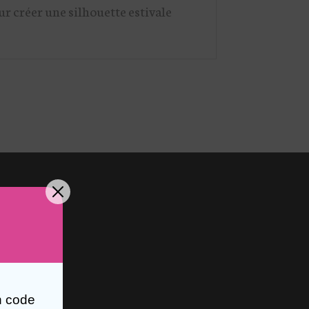
ur créer une silhouette estivale
n code