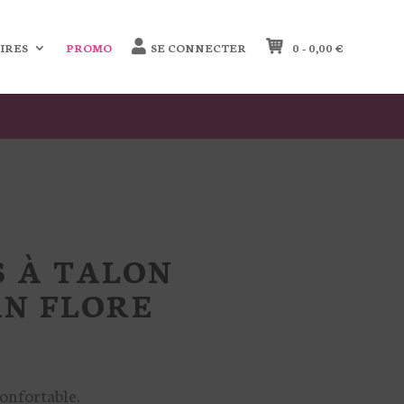
IRES
PROMO
SE CONNECTER
0 -
0,00
€
 À TALON
AN FLORE
confortable.