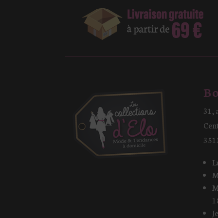
Bo
31, 
Cen
351
L
M
M
1
J