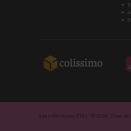
V
S
D
Les collections d'Elo - © 2026- Tous dro