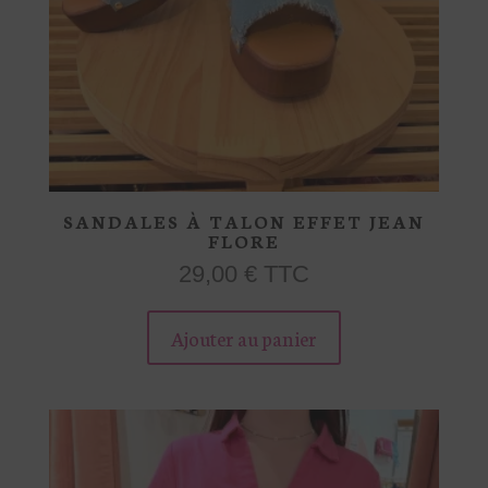
SANDALES À TALON EFFET JEAN
FLORE
29,00
€
TTC
Ce
produit
Ajouter au panier
a
plusieurs
variations.
Les
options