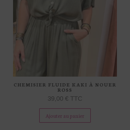
du
produit
CHEMISIER FLUIDE KAKI À NOUER
ROSS
39,00
€
TTC
Ce
produit
Ajouter au panier
a
plusieurs