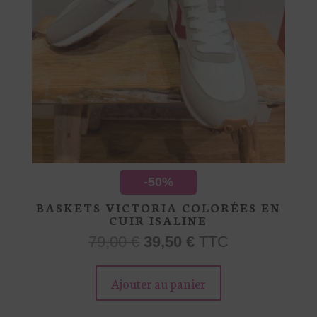
produit
-50%
BASKETS VICTORIA COLORÉES EN
CUIR ISALINE
Le
Le
79,00
€
39,50
€
TTC
prix
prix
Ce
initial
actuel
produit
Ajouter au panier
était :
est :
a
79,00 €.
39,50 €.
plusieurs