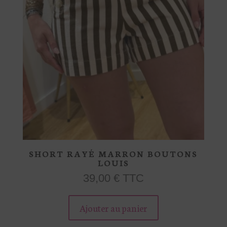
page
du
produit
SHORT RAYÉ MARRON BOUTONS
LOUIS
39,00
€
TTC
Ce
produit
Ajouter au panier
a