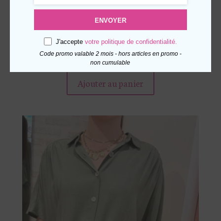
ENVOYER
BLOUSE À DENTELLE MANCHES
COURTES DANIA
J'accepte
votre politique de confidentialité.
49,00
€
TTC
Code promo valable 2 mois - hors articles en promo -
non cumulable
Ce
produit
Ajouter au panier
a
plusieurs
variations.
Les
options
peuvent
être
choisies
sur
la
page