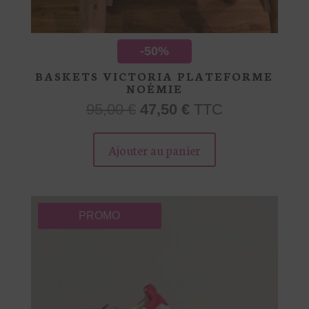
-50%
BASKETS VICTORIA PLATEFORME
NOÉMIE
Le
Le
95,00
€
47,50
€
TTC
prix
prix
Ce
initial
actuel
produit
Ajouter au panier
était :
est :
a
95,00 €.
47,50 €.
plusieurs
variations.
Les
PROMO
options
peuvent
être
choisies
sur