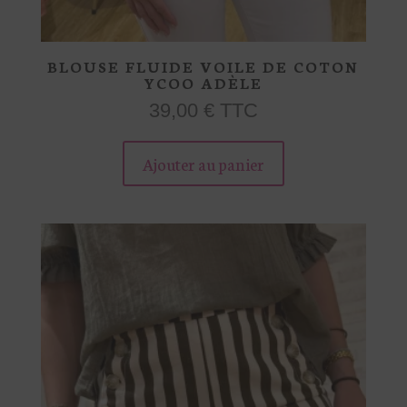
BLOUSE FLUIDE VOILE DE COTON
YCOO ADÈLE
39,00
€
TTC
Ce
produit
Ajouter au panier
a
plusieurs
variations.
Les
options
peuvent
être
choisies
sur
la