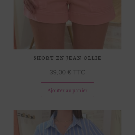
SHORT EN JEAN OLLIE
39,00
€
TTC
Ce
produit
Ajouter au panier
a
plusieurs
variations.
Les
options
peuvent