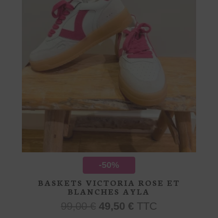
la
page
du
produit
-50%
BASKETS VICTORIA ROSE ET
BLANCHES AYLA
Le
Le
99,00
€
49,50
€
TTC