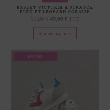
BASKET VICTORIA À SCRATCH
BLEU ET LÉOPARD CORALIE
Le
Le
99,00
€
49,50
€
TTC
prix
prix
Ce
initial
actuel
produit
Ajouter au panier
était :
est :
a
99,00 €.
49,50 €.
plusieurs
variations.
Les
PROMO
options
peuvent
être
choisies
sur
la
page
du