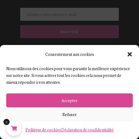
ENVOYER
J'accepte
votre politique de confidentialité.
Consentement aux cookies
Nous utilisons des cookies pour vous garantir la meilleure expérience
sur notre site. Si vous activer tout les cookies cela nous permet de
mieux répondre à vos attentes.
Accepter
Refuser
0
Politique de cookies
Déclaration de confidentialité