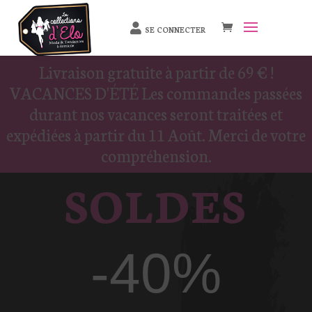
SE CONNECTER
Livraison gratuite à partir de 69 € !
VACANCES D'ÉTÉ Les commandes passées
durant nos vacances seront traitées et
expédiées à partir du 11 Août. Merci de votre
compréhension.
SOLDES
-40%