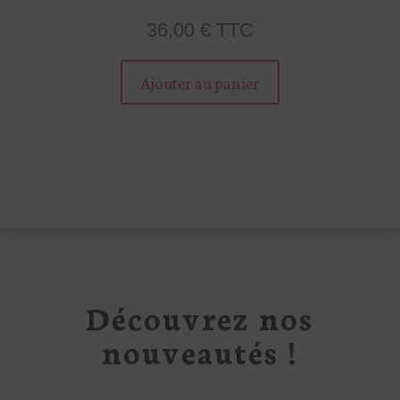
36,00
€
TTC
Ce
produit
Ajouter au panier
a
plusieurs
variations.
Les
options
peuvent
être
choisies
sur
Découvrez nos
la
page
nouveautés !
du
produit