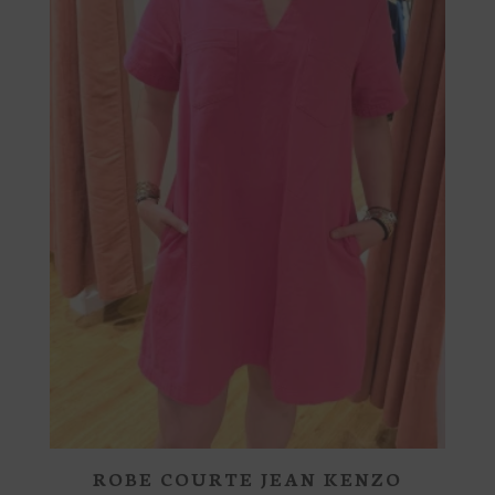
peuvent
être
choisies
sur
la
page
du
produit
ROBE COURTE JEAN KENZO