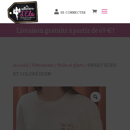
SE CONNECTER
Livraison gratuite à partir de 69 € !
Accueil
/
Vêtements
/
Pulls et gilets
/ SWEAT ÉCRU
ET COLORÉ EDEN