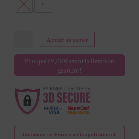
M
L
quantité
Ajouter au panier
de
SWEAT
Plus que
69,00
€
avant la livraison
ÉCRU
gratuite !
ET
COLORÉ
EDEN
Livraison en France métropolitaine et