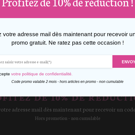
Profitez de 10% de réduction !
z votre adresse mail dès maintenant pour recevoir u
promo gratuit. Ne ratez pas cette occasion !
ENVO
ccepte
votre politique de confidentialité.
Code promo valable 2 mois - hors articles en promo - non cumulable
FITEZ DE 10% DE RÉDUCTI
votre adresse mail dès maintenant pour recevoir un cod
Hors promotion – non cumulable