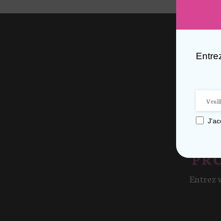
Entre
J'a
PRO
Entrez 