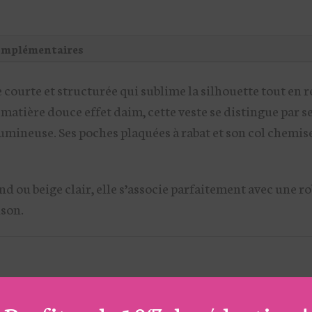
omplémentaires
 courte et structurée qui sublime la silhouette tout en re
atière douce effet daim, cette veste se distingue par s
lumineuse. Ses poches plaquées à rabat et son col chemise 
d ou beige clair, elle s’associe parfaitement avec une r
ison.