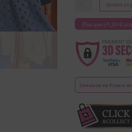
Ajouter au 
de
VESTE
Plus que
69,00
€
avan
SUÉDINE
BOUTONS
DORÉS
LOLA
Livraison en France m