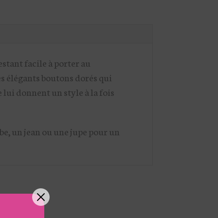
stant facile à porter au
es élégants boutons dorés qui
lui donnent un style à la fois
obe, un jean ou une jupe pour un