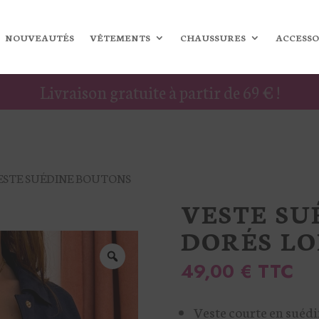
NOUVEAUTÉS
VÊTEMENTS
CHAUSSURES
ACCESSO
Livraison gratuite à partir de 69 € !
VESTE SUÉDINE BOUTONS
VESTE SU
DORÉS LO
49,00
€
TTC
Veste courte en suédi