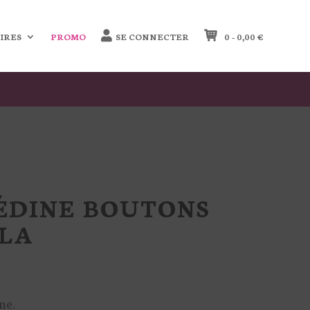
IRES
PROMO
SE CONNECTER
0 -
0,00
€
ÉDINE BOUTONS
LA
ne.