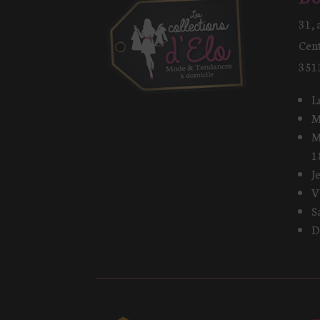
31, 
Cen
351
L
M
M
1
J
V
S
D