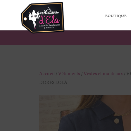
BOUTIQUE
Accueil
/
Vêtements
/
Vestes et manteaux
/ 
DORÉS LOLA