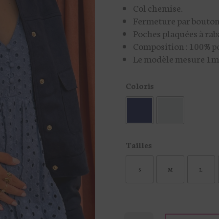
Col chemise.
Fermeture par bouton
Poches plaquées à raba
Composition : 100% po
Le modèle mesure 1m62
Coloris
Tailles
S
M
L
quantité