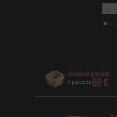
J'acc
Bo