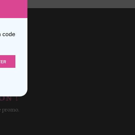
n code
YER
ON !
e promo.