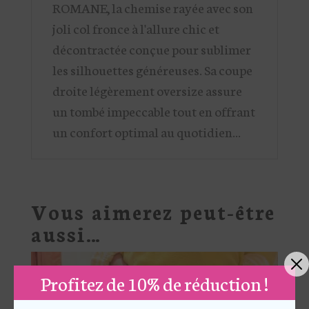
ROMANE, la chemise rayée avec son
joli col fronce à l'allure chic et
décontractée conçue pour sublimer
les silhouettes généreuses. Sa coupe
droite légèrement oversize assure
un tombé impeccable tout en offrant
un confort optimal au quotidien...
Vous aimerez peut-être
aussi…
Profitez de 10% de réduction !