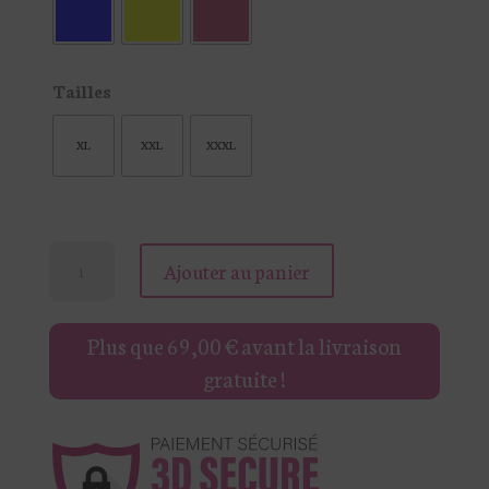
Tailles
XL
XXL
XXXL
quantité
Ajouter au panier
de
CHEMISE
Plus que
69,00
€
avant la livraison
RAYÉE
gratuite !
COL
FRONCES
ROMANE