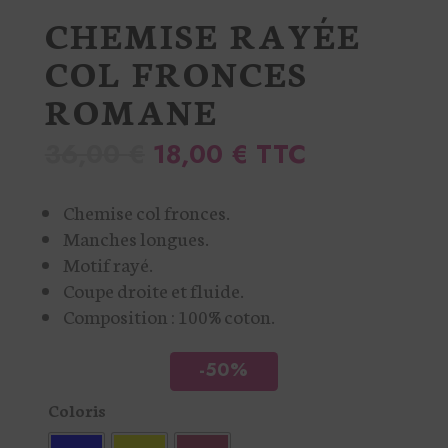
CHEMISE RAYÉE
COL FRONCES
ROMANE
Le
Le
36,00
€
18,00
€
TTC
prix
prix
initial
actuel
Chemise col fronces.
Manches longues.
était :
est :
Motif rayé.
36,00 €.
18,00 €.
Coupe droite et fluide.
Composition : 100% coton.
-50%
Coloris