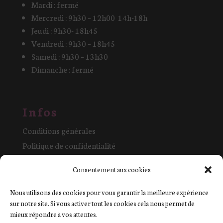
Mardi : fermé
Mercredi : 9h30 – 12h00 14h-18h
Jeudi : 9h30- 18h45
Vendredi : 9h30 – 18h45
Samedi : 9h30 – 13h30
Dimanche : fermé
Infos
Conditions générales
Politique de confidentialité
Mentions légales et cookies
Consentement aux cookies
La boutique
Contact
Nous utilisons des cookies pour vous garantir la meilleure expérience
sur notre site. Si vous activer tout les cookies cela nous permet de
mieux répondre à vos attentes.
Commande