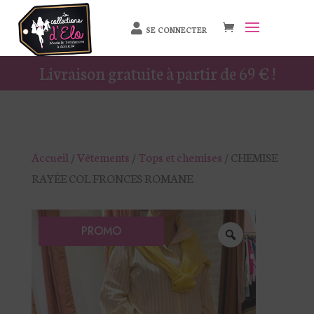
SE CONNECTER
Livraison gratuite à partir de 69 € !
Accueil
/
Vêtements
/
Tops et chemises
/ CHEMISE
RAYÉE COL FRONCES ROMANE
PROMO