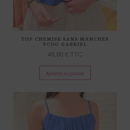
TOP CHEMISE SANS MANCHES
YCOO GABRIEL
45,00
€
TTC
Ce
Ajouter au panier
produit
a
plusieurs
variations.
Les
options
peuvent