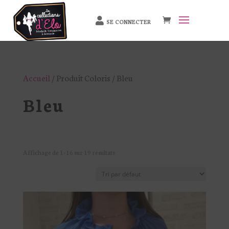
SE CONNECTER
Accueil
/ Produit Coloris / Bleu
Bleu
Affichage de 1–16 sur 19 résultats