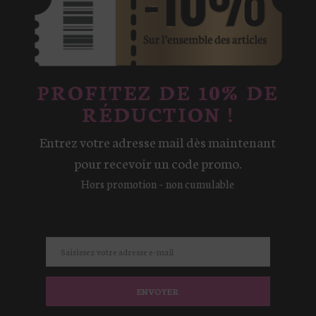
la
page
du
produit
PROFITEZ DE 10% DE
RÉDUCTION !
Entrez votre adresse mail dès maintenant
pour recevoir un code promo.
Hors promotion – non cumulable
ENVOYER