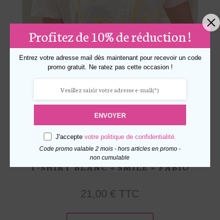
choisies
sur
Profitez de 10% de réduction !
la
page
Entrez votre adresse mail dès maintenant pour recevoir un code
du
promo gratuit. Ne ratez pas cette occasion !
produit
ENVOYER
J'accepte
votre politique de confidentialité.
Code promo valable 2 mois - hors articles en promo -
non cumulable
T-SHIRT BLANC « SMILE » FABIO
21,00
€
TTC
Ce