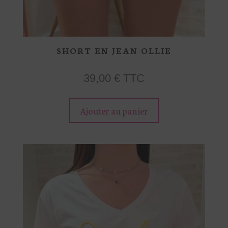
SHORT EN JEAN OLLIE
39,00
€
TTC
Ce
Ajouter au panier
produit
a
plusieurs
variations.
Les
options
peuvent
être