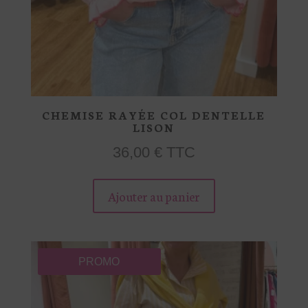
CHEMISE RAYÉE COL DENTELLE
LISON
36,00
€
TTC
Ce
Ajouter au panier
produit
a
plusieurs
variations.
PROMO
Les
options