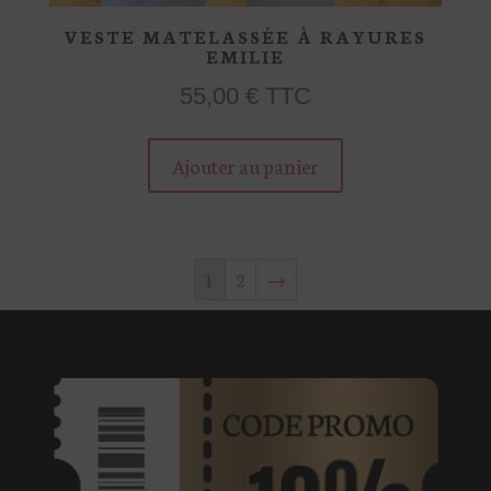
VESTE MATELASSÉE À RAYURES
EMILIE
55,00
€
TTC
Ce
Ajouter au panier
produit
a
plusieurs
variations.
1
2
→
Les
options
peuvent
être
choisies
sur