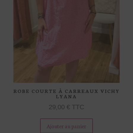
sur
la
page
du
produit
ROBE COURTE À CARREAUX VICHY
LYANA
29,00
€
TTC
Ce
Ajouter au panier
produit