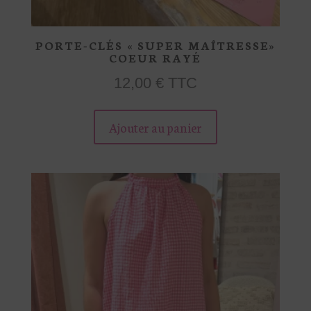
PORTE-CLÉS « SUPER MAÎTRESSE»
COEUR RAYÉ
12,00
€
TTC
Ce
Ajouter au panier
produit
a
plusieurs
variations.
Les
options
peuvent
être
choisies