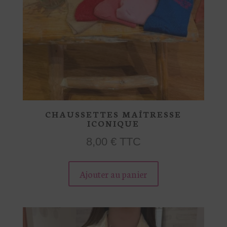
du
produit
CHAUSSETTES MAÎTRESSE
ICONIQUE
8,00
€
TTC
Ce
Ajouter au panier
produit
a
plusieurs
variations.