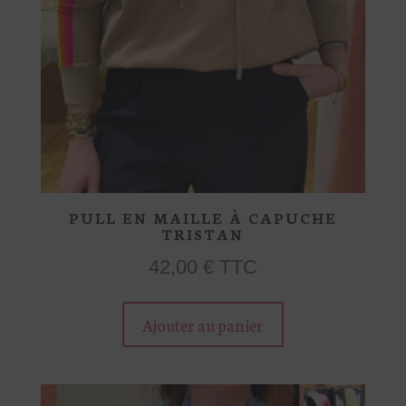
du
produit
PULL EN MAILLE À CAPUCHE
TRISTAN
42,00
€
TTC
Ce
Ajouter au panier
produit
a
plusieurs
variations.