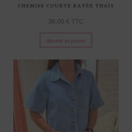
CHEMISE COURTE RAYÉE THAÏS
36,00
€
TTC
Ce
Ajouter au panier
produit
a
plusieurs
variations.
Les
options
peuvent
être
choisies
sur
la