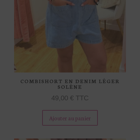
page
du
produit
COMBISHORT EN DENIM LÉGER
SOLÈNE
49,00
€
TTC
Ce
Ajouter au panier
produit
a
plusieurs