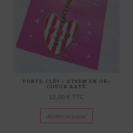
PORTE-CLÉS « ATSEM EN OR»
COEUR RAYÉ
12,00
€
TTC
Ce
Ajouter au panier
produit
a