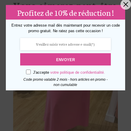
Vous aimerez peut-être
Profitez de 10% de réduction !
aussi…
Entrez votre adresse mail dès maintenant pour recevoir un code
promo gratuit. Ne ratez pas cette occasion !
ENVOYER
J'accepte
votre politique de confidentialité.
Code promo valable 2 mois - hors articles en promo -
non cumulable