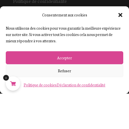
Politique de confidentialité
Mentions légales et cookies
Consentement aux cookies
La boutique
Contact
Nous utilisons des cookies pour vous garantir la meilleure expérience
sur notre site. Si vous activer tout les cookies cela nous permet de
mieux répondre à vos attentes.
Commande
Mon compte
Accepter
Commandes
Refuser
Paiement sécurisé
0
Retours et échanges
Politique de cookies
Déclaration de confidentialité