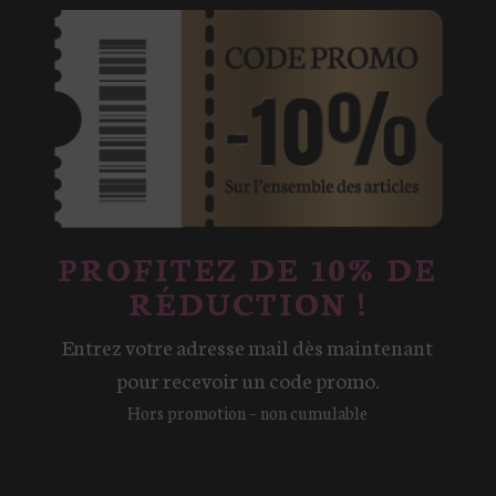
sur
la
page
du
produit
PROFITEZ DE 10% DE
RÉDUCTION !
Entrez votre adresse mail dès maintenant
pour recevoir un code promo.
Hors promotion – non cumulable