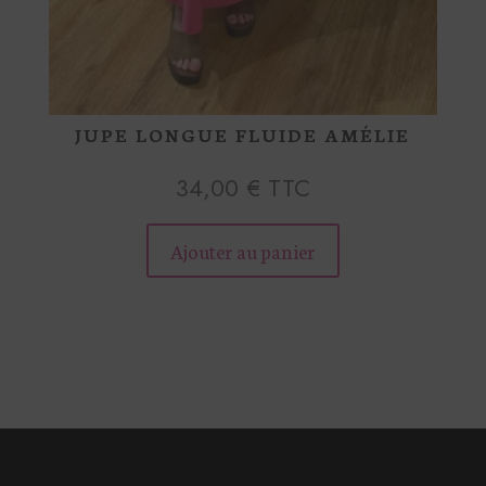
JUPE LONGUE FLUIDE AMÉLIE
34,00
€
TTC
Ce
produit
Ajouter au panier
a
plusieurs
variations.
Les
options
peuvent
être
choisies