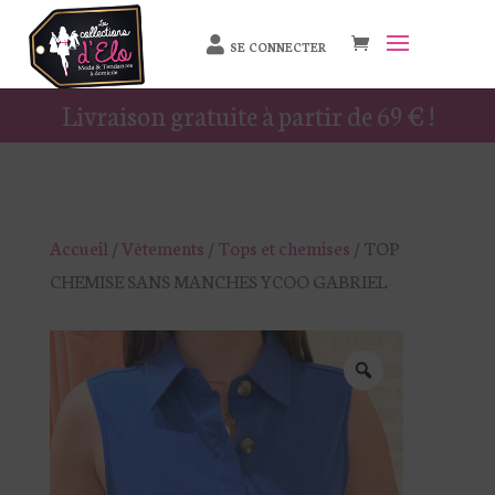
SE CONNECTER
Livraison gratuite à partir de 69 € !
Accueil
/
Vêtements
/
Tops et chemises
/ TOP
CHEMISE SANS MANCHES YCOO GABRIEL