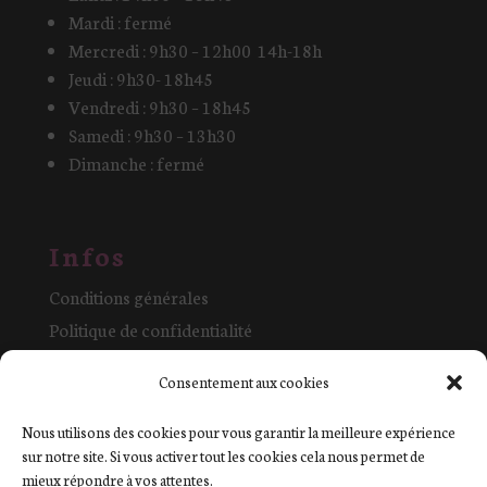
Mardi : fermé
Mercredi : 9h30 – 12h00 14h-18h
Jeudi : 9h30- 18h45
Vendredi : 9h30 – 18h45
Samedi : 9h30 – 13h30
Dimanche : fermé
Infos
Conditions générales
Politique de confidentialité
Mentions légales et cookies
Consentement aux cookies
La boutique
Contact
Nous utilisons des cookies pour vous garantir la meilleure expérience
sur notre site. Si vous activer tout les cookies cela nous permet de
mieux répondre à vos attentes.