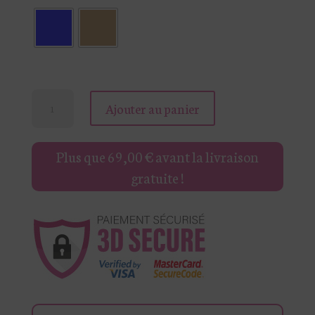
quantité
Ajouter au panier
de
SAC
Plus que
69,00
€
avant la livraison
TROTTEUR
gratuite !
RAYÉ
RANY