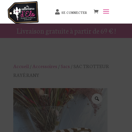
SE CONNECTER
Livraison gratuite à partir de 69 € !
Accueil
/
Accessoires
/
Sacs
/ SAC TROTTEUR
RAYÉ RANY