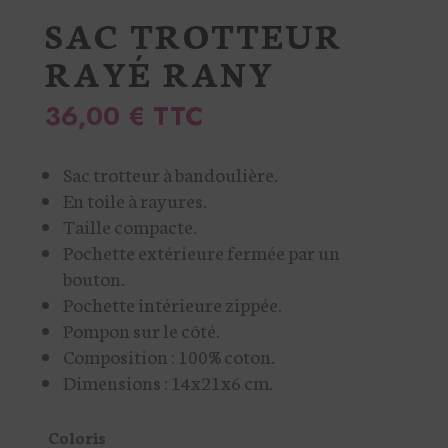
SAC TROTTEUR
RAYÉ RANY
36,00
€
TTC
Sac trotteur à bandoulière.
En toile à rayures.
Taille compacte.
Pochette extérieure fermée par un
bouton.
Pochette intérieure zippée.
Pompon sur le côté.
Composition : 100% coton.
Dimensions : 14x21x6 cm.
Coloris