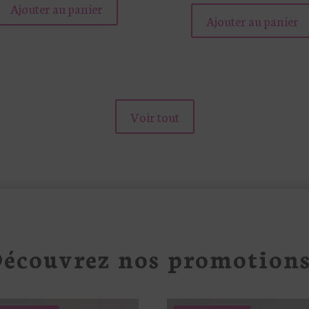
produit
Ajouter au panier
Ajouter au panier
a
plusieurs
variations.
Les
options
peuvent
Voir tout
être
choisies
sur
la
page
du
produit
écouvrez nos promotions