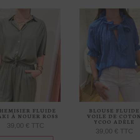
produit
HEMISIER FLUIDE
BLOUSE FLUIDE
AKI À NOUER ROSS
VOILE DE COTO
YCOO ADÈLE
39,00
€
TTC
39,00
€
TTC
Ce