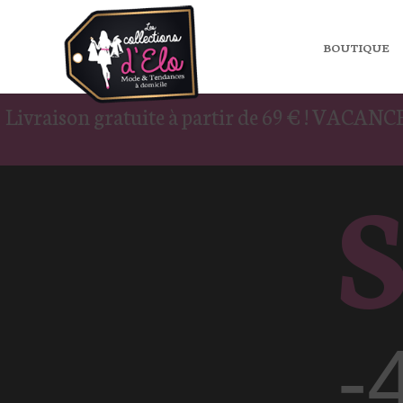
BOUTIQUE
Livraison gratuite à partir de 69 € ! VACANC
-