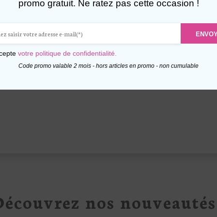
promo gratuit. Ne ratez pas cette occasion !
BE CHEMISE RAYÉE
SANDALES À TAL
ANCHES COURTES
EFFET JEAN FLOR
LEONORE
29,00
€
TTC
ENVO
59,00
€
TTC
Ce
ccepte
votre politique de confidentialité.
Ajouter au panier
produit
Ajouter au panier
Code promo valable 2 mois - hors articles en promo - non cumulable
a
plusieurs
variations.
Les
options
peuvent
être
choisies
sur
la
Découvrez nos nouveautés 
page
du