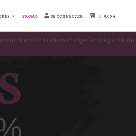
IRES
PROMO
SE CONNECTER
0 -
0,00
€
nces seront traitées et expédiées à partir du
S
0%