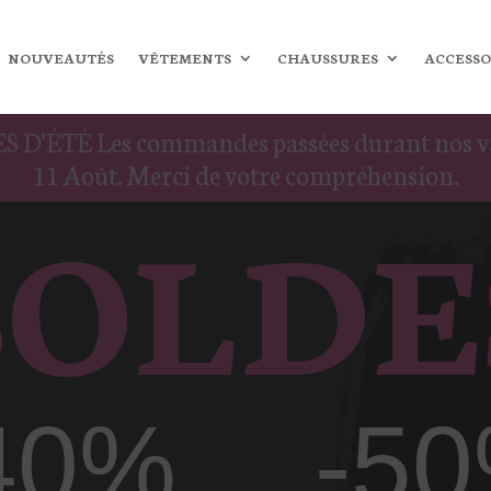
NOUVEAUTÉS
VÊTEMENTS
CHAUSSURES
ACCESSO
ES D'ÉTÉ Les commandes passées durant nos vaca
11 Août. Merci de votre compréhension.
SOLDE
40%
-5