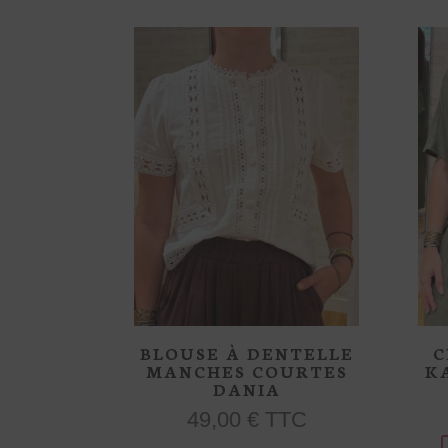
produit
BLOUSE À DENTELLE
C
MANCHES COURTES
K
DANIA
49,00
€
TTC
Ce