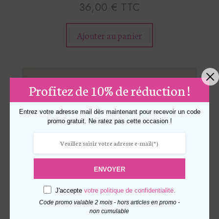
36,00
€
TTC
Ce
produit
Ajouter au panier
a
plusieurs
variations.
Les
Profitez de 10% de réduction !
options
peuvent
Entrez votre adresse mail dès maintenant pour recevoir un code
être
promo gratuit. Ne ratez pas cette occasion !
choisies
sur
la
ENVOYER
page
du
J'accepte
votre politique de confidentialité.
produit
Code promo valable 2 mois - hors articles en promo -
non cumulable