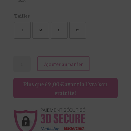
Tailles
S
M
L
XL
quantité
Ajouter au panier
de
JEAN
Plus que
69,00
€
avant la livraison
CULOTTE
gratuite !
BLANC
TAILLE
HAUTE
STEPHEN