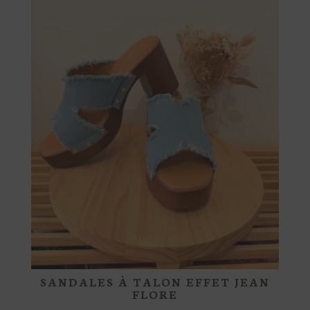
être
choisies
sur
la
page
du
produit
SANDALES À TALON EFFET JEAN
FLORE