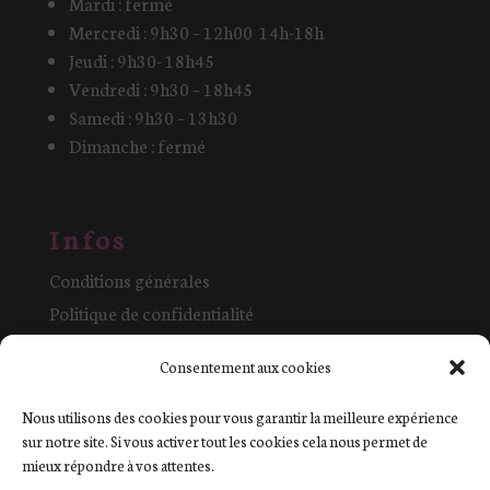
Mardi : fermé
Mercredi : 9h30 – 12h00 14h-18h
Jeudi : 9h30- 18h45
Vendredi : 9h30 – 18h45
Samedi : 9h30 – 13h30
Dimanche : fermé
Infos
Conditions générales
Politique de confidentialité
Mentions légales et cookies
Consentement aux cookies
La boutique
Contact
Nous utilisons des cookies pour vous garantir la meilleure expérience
sur notre site. Si vous activer tout les cookies cela nous permet de
mieux répondre à vos attentes.
Commande