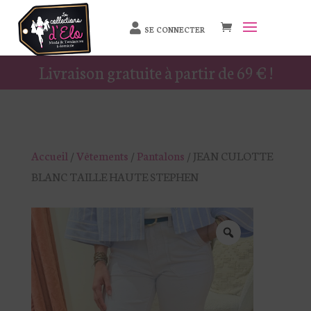
SE CONNECTER
Livraison gratuite à partir de 69 € !
Accueil
/
Vêtements
/
Pantalons
/ JEAN CULOTTE
BLANC TAILLE HAUTE STEPHEN