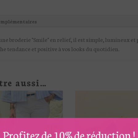
omplémentaires
 une broderie "Smile" en relief, il est simple, lumineux 
che tendance et positive à vos looks du quotidien.
tre aussi…
Profitez de 10% de réduction !