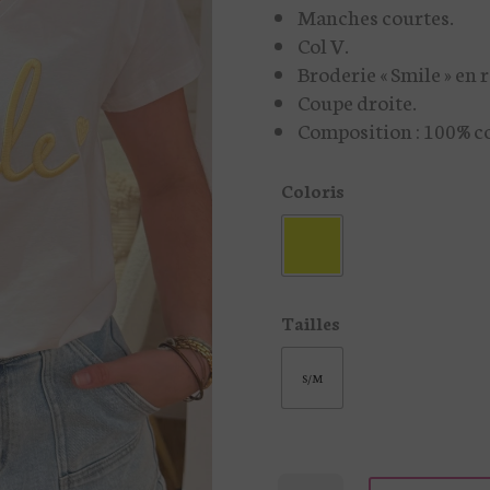
Manches courtes.
Col V.
Broderie « Smile » en r
Coupe droite.
Composition : 100% c
Coloris
Tailles
S/M
quantité