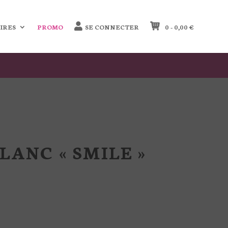
IRES
PROMO
SE CONNECTER
0 -
0,00
€
LANC « SMILE »