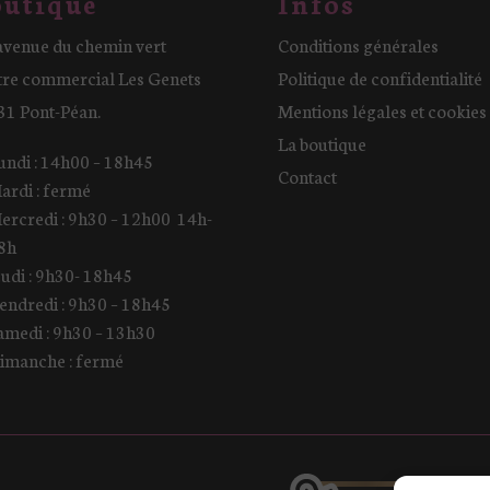
utique
Infos
avenue du chemin vert
Conditions générales
tre commercial Les Genets
Politique de confidentialité
31 Pont-Péan.
Mentions légales et cookies
La boutique
undi : 14h00 – 18h45
Contact
ardi : fermé
ercredi : 9h30 – 12h00 14h-
8h
eudi : 9h30- 18h45
endredi : 9h30 – 18h45
amedi : 9h30 – 13h30
imanche : fermé