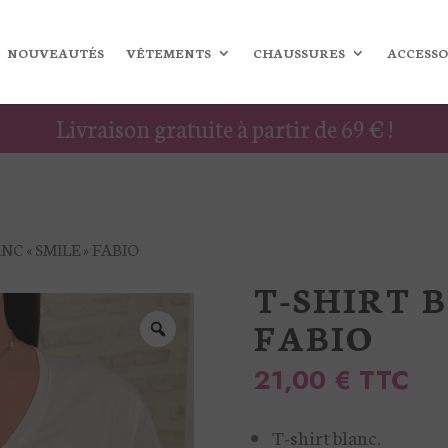
NOUVEAUTÉS
VÊTEMENTS
CHAUSSURES
ACCESSO
Livraison gratuite à partir de 69 € !
NC « SMILE » FABIO
T-SHIRT B
FABIO
21,00
€
TTC
T-shirt blanc.