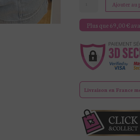
Ajouter au 
de
T-
Plus que
69,00
€
avan
SHIRT
BLANC
"SMILE"
FABIO
Livraison en France m