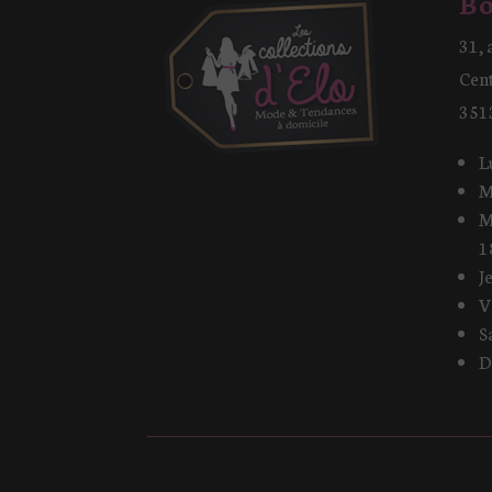
Bo
31, 
Cen
351
L
M
M
1
J
V
S
D