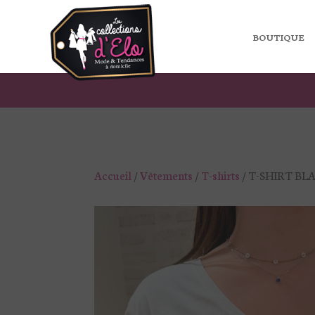
BOUTIQUE
Accueil
/
Vêtements
/
T-shirts
/ T-SHIRT BLA