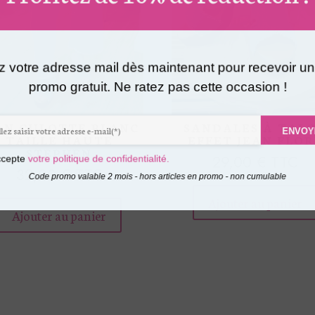
z votre adresse mail dès maintenant pour recevoir u
promo gratuit. Ne ratez pas cette occasion !
AN CULOTTE BLANC
SANDALES À TAL
ENVO
TAILLE HAUTE
EFFET JEAN FLOR
STEPHEN
29,00
€
TTC
ccepte
votre politique de confidentialité.
32,00
€
TTC
Code promo valable 2 mois - hors articles en promo - non cumulable
Ce
Ajouter au panier
produit
Ajouter au panier
a
plusieurs
variations.
Les
options