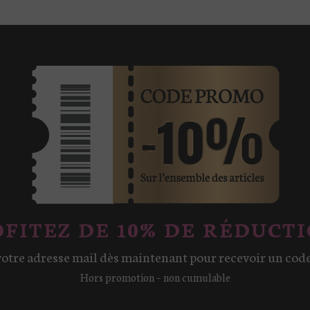
peuvent
être
choisies
sur
la
page
du
produit
FITEZ DE 10% DE RÉDUCTI
votre adresse mail dès maintenant pour recevoir un cod
Hors promotion – non cumulable